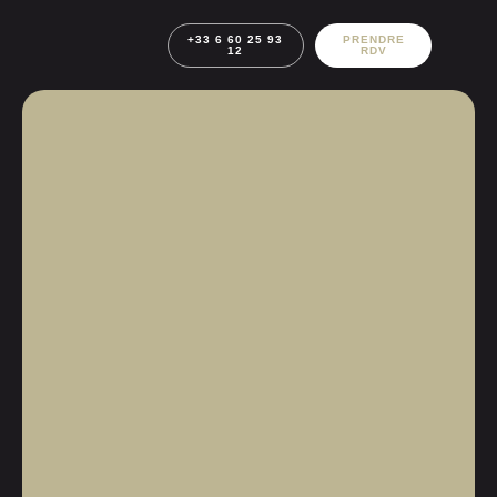
+33 6 60 25 93
PRENDRE
12
RDV