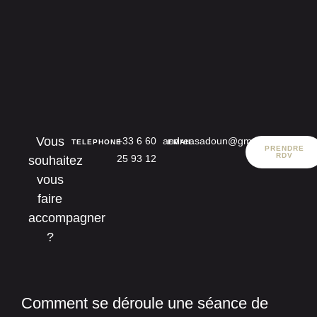
Vous
+33 6 60
andreasadoun@gmail.com
TELEPHONE
EMAIL
PRENDRE
RDV
25 93 12
souhaitez
vous
faire
accompagner
?
Comment se déroule une séance de