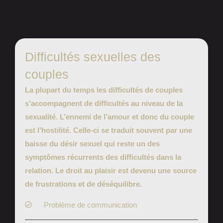
Difficultés sexuelles des
couples
La plupart du temps les difficultés de couples
s’accompagnent de difficultés au niveau de la
sexualité. L’ennemi de l’amour et donc du couple
est l’hostilité. Celle-ci se traduit
souvent par une
baisse du désir sexuel qui reste un des
symptômes récurrents des difficultés dans la
relation.
Le droit au plaisir est devenu une source
de frustrations et de déséquilibre.
Problème de communication